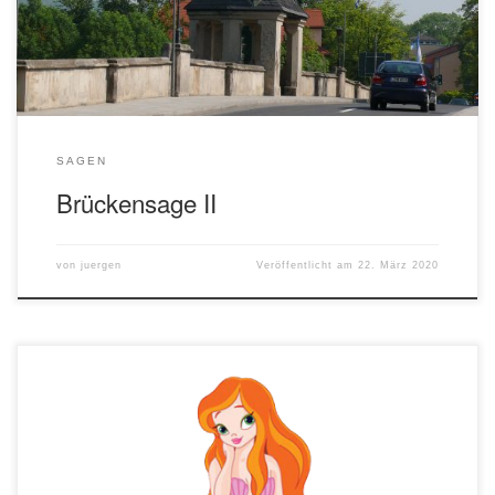
Schwester, die ihr zur Hilfe eilte, traf dasselbe Schicksal. Zum […]
SAGEN
Brückensage II
von
juergen
Veröffentlicht am
22. März 2020
Vor vielen, vielen Jahren führte die Saalenixe ein herrliches, freies
Leben. Sie Spielte mit ihren Gefährtinnen und Gefährten im
Wasser, führte in Vollmondnächten lustige Reigen auf und durfte in