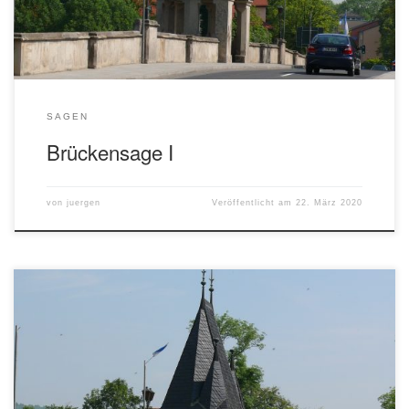
SAGEN
Brückensage I
von
juergen
Veröffentlicht am
22. März 2020
Zwei Schwestern hatten auf der Wenzendorfer Flur Feldfrüchte
geholt. Als die eine derselben den schweren Korb auf das Geländer
der alten Brücke gestellt hatte, um ein wenig auszuruhen, da
wurde sie von ihm in das tiefe Wasser gezogen. Die andere