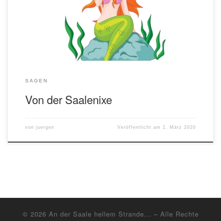
jedem Monat einmal ans Land gehen, um das Leben der
Menschen kennenzulernen. Aber anzusprechen oder gar in näheren
Verkehr mit ihnen […]
SAGEN
Von der Saalenixe
von
juergen
Veröffentlicht am
1. März 2020
© 2026
An der Saale hellem Strande...
– Alle Rechte