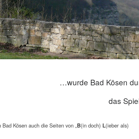
…wurde Bad Kösen durc
das Spie
h Bad Kösen auch die Seiten von „
B
(in doch)
L
(ieber als)