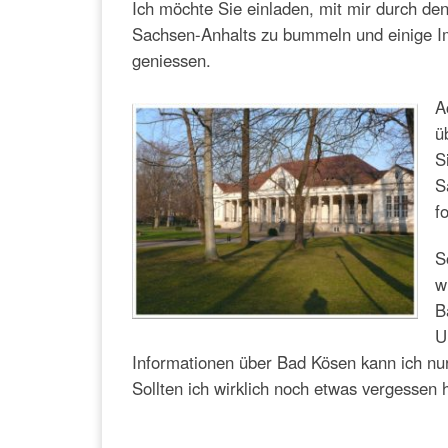
Ich möchte Sie einladen, mit mir durch d
Sachsen-Anhalts zu bummeln und einige Im
geniessen.
A
ü
S
S
f
S
w
B
U
Informationen über Bad Kösen kann ich nur
Sollten ich wirklich noch etwas vergessen